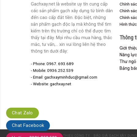
Gachxay.net là website uy tín cung cấp
Chính sác
các sản phẩm gạch xây dựng từ bình dân
Chính sá
đến cao cấp đắt tiền. Đặc biệt, những
Chính sác
sản phẩm gạch độc lạ mà không thể tìm
Hình thức
kiếm trên thị trường chỉ có thể được tìm
Thông t
thấy tại đây. Mọi nhu cầu mua hàng, thắc
mắc, tư vấn,... xin vui lòng liên hệ theo
Giới thi
thông tin dưới đây:
Năng lực
Thư ngỏ 
- Phone: 0967. 693.689
Bảng báo
- Mobile: 0936.252.539
- Email: gachxayminhduc@gmail.com
- Website: gachxay.net
Chat Zalo
Chat Facebook
TRANG CHỦ
GIỚI THIỆU CÔNG TY
BÁO GIÁ GẠCH XÂY DỰN