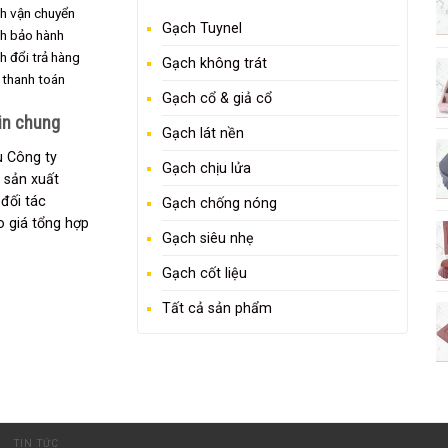
h vận chuyển
Gạch Tuynel
ch bảo hành
h đổi trả hàng
Gạch không trát
 thanh toán
Gạch cổ & giả cổ
in chung
Gạch lát nền
ệu Công ty
Gạch chịu lửa
 sản xuất
đối tác
Gạch chống nóng
 giá tổng hợp
Gạch siêu nhẹ
Gạch cốt liệu
Tất cả sản phẩm
G
TIN TỨC