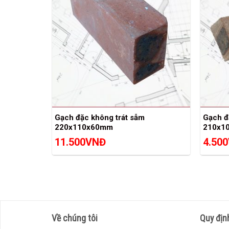
Gạch đặc không trát sẫm
Gạch đ
220x110x60mm
210x1
11.500
VNĐ
4.500
Về chúng tôi
Quy địn