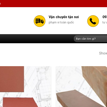
m
Vận chuyển tận nơi
09
phạm vi toàn quốc
tư 
Tìm
kiếm:
Showi