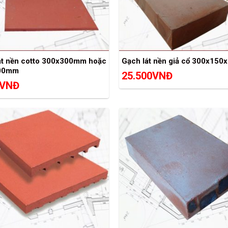
át nền cotto 300x300mm hoặc
Gạch lát nền giả cổ 300x15
00mm
25.500
VNĐ
VNĐ