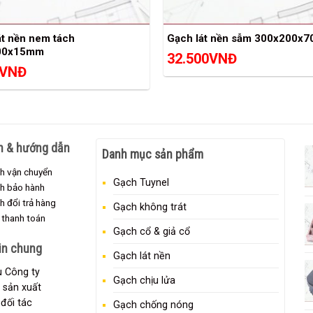
át nền nem tách
Gạch lát nền sẫm 300x200x
00x15mm
32.500
VNĐ
VNĐ
h & hướng dẫn
Danh mục sản phẩm
h vận chuyển
Gạch Tuynel
ch bảo hành
h đổi trả hàng
Gạch không trát
 thanh toán
Gạch cổ & giả cổ
in chung
Gạch lát nền
ệu Công ty
Gạch chịu lửa
 sản xuất
đối tác
Gạch chống nóng