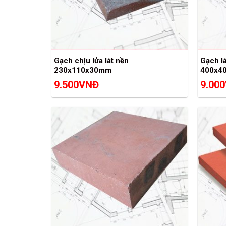
Gạch chịu lửa lát nền
Gạch l
230x110x30mm
400x4
9.500
VNĐ
9.000