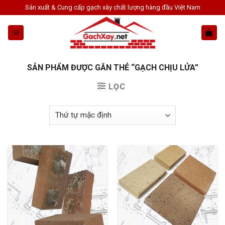
Skip
Sản xuất & Cung cấp gạch xây chất lượng hàng đầu Việt Nam
to
content
SẢN PHẨM ĐƯỢC GẮN THẺ “GẠCH CHỊU LỬA”
LỌC