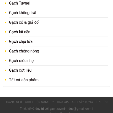
Gạch Tuynel
Gạch không trát
Gạch cổ & giả cổ
Gạch lát nền
Gạch chịu lửa
Gạch chống nóng
Gạch siêu nhẹ
Gạch cốt liệu
Tất cả sản phẩm
TRANG CHỦ
GIỚI THIỆU CÔNG TY
BÁO GIÁ GẠCH XÂY DỰNG
TIN TỨC
Thiết kế và duy trì bởi
gachxayminhduc@gmail.com
|