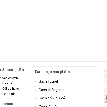
h & hướng dẫn
Danh mục sản phẩm
h vận chuyển
Gạch Tuynel
ch bảo hành
h đổi trả hàng
Gạch không trát
 thanh toán
Gạch cổ & giả cổ
in chung
Gạch lát nền