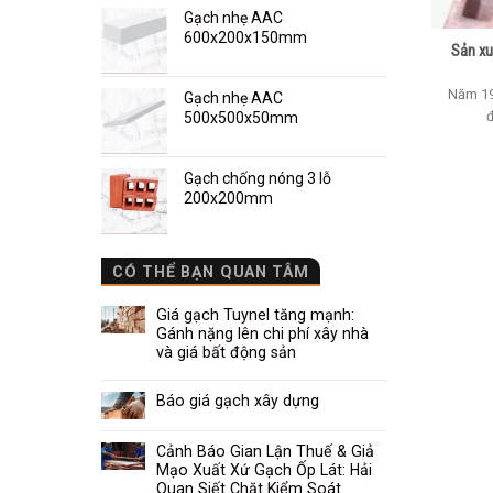
Gạch nhẹ AAC
600x200x150mm
Sản xu
Năm 19
Gạch nhẹ AAC
đ
500x500x50mm
Gạch chống nóng 3 lỗ
200x200mm
CÓ THỂ BẠN QUAN TÂM
Giá gạch Tuynel tăng mạnh:
Gánh nặng lên chi phí xây nhà
và giá bất động sản
Báo giá gạch xây dựng
Cảnh Báo Gian Lận Thuế & Giả
Mạo Xuất Xứ Gạch Ốp Lát: Hải
Quan Siết Chặt Kiểm Soát