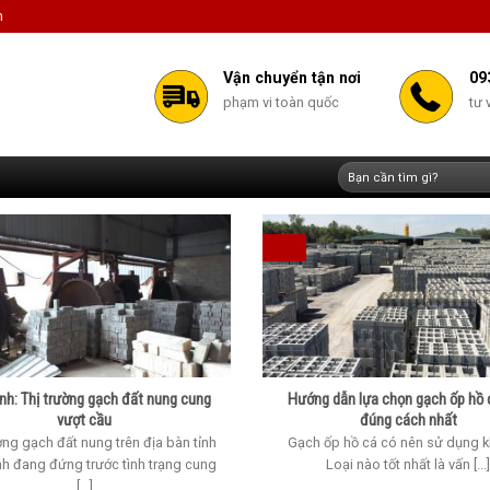
m
Vận chuyển tận nơi
09
phạm vi toàn quốc
tư 
Tìm
kiếm:
ình: Thị trường gạch đất nung cung
Hướng dẫn lựa chọn gạch ốp hồ 
vượt cầu
đúng cách nhất
ờng gạch đất nung trên địa bàn tỉnh
Gạch ốp hồ cá có nên sử dụng 
nh đang đứng trước tình trạng cung
Loại nào tốt nhất là vấn [...
[...]