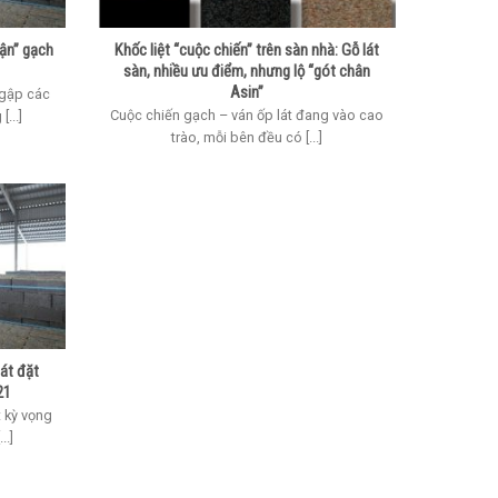
rận” gạch
Khốc liệt “cuộc chiến” trên sàn nhà: Gỗ lát
sàn, nhiều ưu điểm, nhưng lộ “gót chân
Asin”
ngập các
Cuộc chiến gạch – ván ốp lát đang vào cao
...]
trào, mỗi bên đều có [...]
át đặt
21
 kỳ vọng
..]