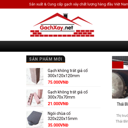
Skip
Sản xuất & Cung cấp gạch xây chất lượng hàng đầu Việt Na
to
content
SẢN PHẨM MỚI
Gạch không trát giả cổ
300x120x120mm
75.000
VNĐ
Gạch không trát giả cổ
300x70x70mm
21.000
VNĐ
Thái B
Ngói chùa cổ
Thị trư
320x220x15mm
Thái Bì
35.000
VNĐ