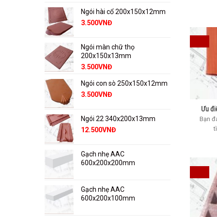
Ngói hài cổ 200x150x12mm
3.500
VNĐ
Ngói màn chữ thọ
200x150x13mm
3.500
VNĐ
Ngói con sò 250x150x12mm
3.500
VNĐ
Ưu đi
Ngói 22 340x200x13mm
Bạn đ
t
12.500
VNĐ
Gạch nhẹ AAC
600x200x200mm
Gạch nhẹ AAC
600x200x100mm