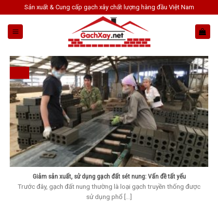
Skip
Sản xuất & Cung cấp gạch xây chất lượng hàng đầu Việt Nam
to
content
Giảm sản xuất, sử dụng gạch đất sét nung: Vấn đề tất yếu
Trước đây, gạch đất nung thường là loại gạch truyền thống được
sử dụng phổ [...]