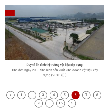
Duy trì ổn định thị trường vật liệu xây dựng
Tính đến ngày 20-3, tình hình sản xuất kinh doanh vật liệu xây
dựng (VLXD) [...]
1
…
3
4
5
6
7
8
9
…
15