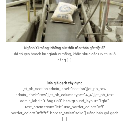
Ngành Xi măng: Những nút thắt cần tháo gỡ triệt để
Chỉ có quy hoạch lại ngành xi măng, khắc phục các DN thua lỗ,
nâng [...]
Báo giá gạch xây dựng
[et_pb_section admin_label=”section”][et_pb_row
admin_label=”row”][et_pb_column type=”4_4″][et_pb_text
admin_label=”Dòng Chữ” background_layout=”light”
text_orientation=”left” use_border_color=”off”
border_color=”#ffffff” border_style=”solid”] Bảng báo giá gạch
[...]