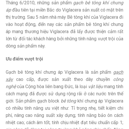
Tháng 6/2010, những sản phẩm
gạch bê tông khí chưng
áp
đầu tiên tại miền Bắc do Viglacera sản xuất có mặt trên
thị trường. Sau 5 năm nhà máy Bê tông khí của Viglacera đi
vào hoạt động, đến nay các sản phẩm bê tông khí chưng
áp mang thương hiệu Viglacera đã lấy được thiện cảm rất
lớn từ đối tác khách hàng bởi những tính năng vượt trội của
dòng sản phẩm này.
Ưu điểm vượt trội
Gạch bê tông khí chưng áp Viglacera là sản phẩm
gạch
xây
cao cấp, được sản xuất theo dây chuyền
công
nghệ
của Cộng hòa liên bang Đức, là loại
vật liệu
mang tính
cách mạng đã được sử dụng rộng rãi ở các nước trên thế
giới. Sản phẩm gạch block
bê tông
khí chưng áp Viglacera
có nhiều tính năng ưu việt như: Tỉ trọng nhẹ, tiết kiệm chi
phí, nâng cao năng suất xây dựng; tính năng bảo ôn cách
nhiệt cao; cách âm tốt; tính chịu nhiệt đạt tiêu chuẩn cấp 1;