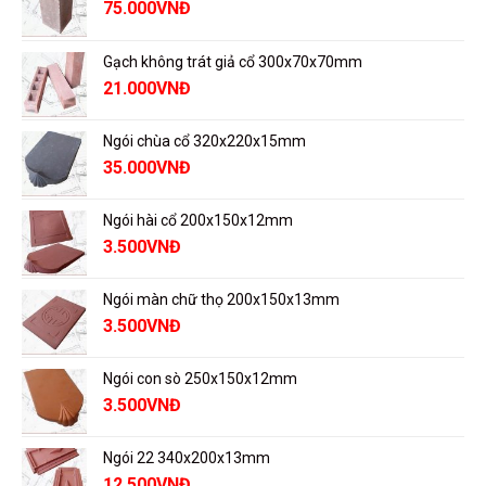
75.000
VNĐ
Gạch không trát giả cổ 300x70x70mm
21.000
VNĐ
Ngói chùa cổ 320x220x15mm
35.000
VNĐ
Ngói hài cổ 200x150x12mm
3.500
VNĐ
Ngói màn chữ thọ 200x150x13mm
3.500
VNĐ
Ngói con sò 250x150x12mm
3.500
VNĐ
Ngói 22 340x200x13mm
12.500
VNĐ