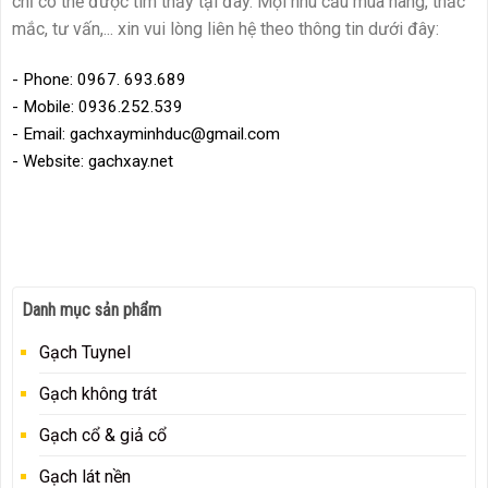
chỉ có thể được tìm thấy tại đây. Mọi nhu cầu mua hàng, thắc
mắc, tư vấn,... xin vui lòng liên hệ theo thông tin dưới đây:
- Phone: 0967. 693.689
- Mobile: 0936.252.539
- Email: gachxayminhduc@gmail.com
- Website: gachxay.net
Danh mục sản phẩm
Gạch Tuynel
Gạch không trát
Gạch cổ & giả cổ
Gạch lát nền