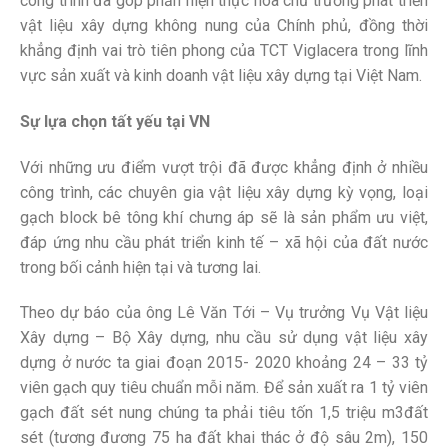
công trình đã góp phần hiện thực hóa chủ trương phát triển
vật liệu xây dựng không nung của Chính phủ, đồng thời
khẳng định vai trò tiên phong của TCT Viglacera trong lĩnh
vực sản xuất và kinh doanh vật liệu xây dựng tại Việt Nam.
Sự lựa chọn tất yếu tại VN
Với những ưu điểm vượt trội đã được khẳng định ở nhiều
công trình, các chuyên gia vật liệu xây dựng kỳ vọng, loại
gạch block bê tông khí chưng áp sẽ là sản phẩm ưu việt,
đáp ứng nhu cầu phát triển kinh tế – xã hội của đất nước
trong bối cảnh hiện tại và tương lai.
Theo dự báo của ông Lê Văn Tới – Vụ trưởng Vụ Vật liệu
Xây dựng – Bộ Xây dựng, nhu cầu sử dụng vật liệu xây
dựng ở nước ta giai đoạn 2015- 2020 khoảng 24 – 33 tỷ
viên gạch quy tiêu chuẩn mỗi năm. Để sản xuất ra 1 tỷ viên
gạch đất sét nung chúng ta phải tiêu tốn 1,5 triệu m3đất
sét (tương đương 75 ha đất khai thác ở độ sâu 2m), 150