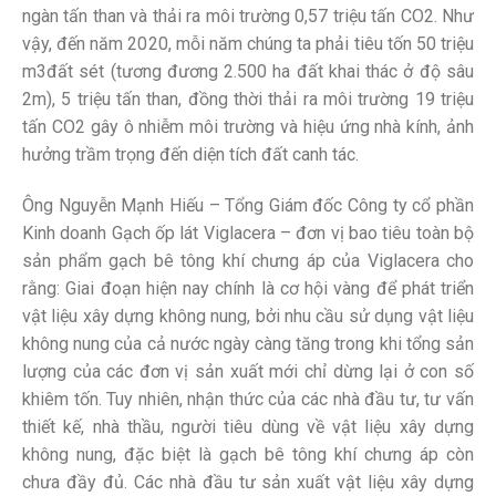
ngàn tấn than và thải ra môi trường 0,57 triệu tấn CO2. Như
vậy, đến năm 2020, mỗi năm chúng ta phải tiêu tốn 50 triệu
m3đất sét (tương đương 2.500 ha đất khai thác ở độ sâu
2m), 5 triệu tấn than, đồng thời thải ra môi trường 19 triệu
tấn CO2 gây ô nhiễm môi trường và hiệu ứng nhà kính, ảnh
hưởng trầm trọng đến diện tích đất canh tác.
Ông Nguyễn Mạnh Hiếu – Tổng Giám đốc Công ty cổ phần
Kinh doanh Gạch ốp lát Viglacera – đơn vị bao tiêu toàn bộ
sản phẩm gạch bê tông khí chưng áp của Viglacera cho
rằng: Giai đoạn hiện nay chính là cơ hội vàng để phát triển
vật liệu xây dựng không nung, bởi nhu cầu sử dụng vật liệu
không nung của cả nước ngày càng tăng trong khi tổng sản
lượng của các đơn vị sản xuất mới chỉ dừng lại ở con số
khiêm tốn. Tuy nhiên, nhận thức của các nhà đầu tư, tư vấn
thiết kế, nhà thầu, người tiêu dùng về vật liệu xây dựng
không nung, đặc biệt là gạch bê tông khí chưng áp còn
chưa đầy đủ. Các nhà đầu tư sản xuất vật liệu xây dựng