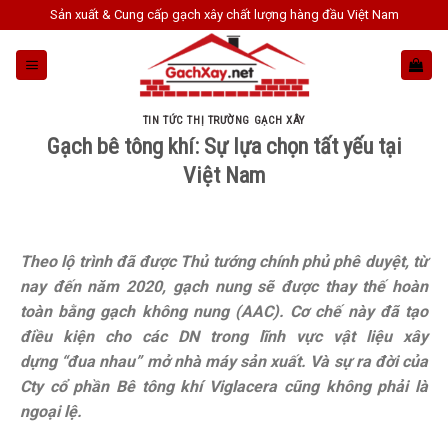
Skip
Sản xuất & Cung cấp gạch xây chất lượng hàng đầu Việt Nam
to
content
TIN TỨC THỊ TRƯỜNG GẠCH XÂY
Gạch bê tông khí: Sự lựa chọn tất yếu tại
Việt Nam
Theo lộ trình đã được Thủ tướng chính phủ phê duyệt, từ
nay đến năm 2020, gạch nung sẽ được thay thế hoàn
toàn bằng gạch không nung (AAC). Cơ chế này đã tạo
điều kiện cho các DN trong lĩnh vực vật liệu xây
dựng “đua nhau” mở nhà máy sản xuất. Và sự ra đời của
Cty cổ phần Bê tông khí Viglacera cũng không phải là
ngoại lệ.