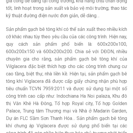
gia công dễ dàng tại công trường; khả năng chịu chấn động
tốt; linh hoạt trong sản xuất và bảo vệ môi trường; thao tác
kỹ thuật đường điện nước đơn giản, dễ dàng…
Sản phẩm gạch bê tông khí có thể sản xuất theo nhiều kích
cỡ khác nhau tùy theo yêu cầu của các công trình. Hiện nay,
quy cách sản phẩm phổ biến là: 600x200x100,
600x200x150 và 600x200x200. Chia sẻ với DĐDN, nhiều
chuyên gia cho rằng, sản phẩm gạch bê tông khí của
Vilglacera đặc biệt thích hợp cho các công trình chung cư
cao tầng, biệt thự, nhà liền kề. Hiện tại, sản phẩm gạch bê
tông khí Viglacera đã được cấp giấy chứng nhận phù hợp
tiêu chuẩn TCVN 7959:2011 và được sử dụng tại một số
công trình cao cấp như: Indochiana Ha Noi palaza, Khu đô
thị Văn Khê Hà Đông, Tổ hợp Royal city, Tổ hợp Golden
Palace, Trung tâm Thương mại và Nhà ở Madarin Garden,
Dự án FLC Sầm Sơn Thanh Hóa… Sản phẩm gạch bê tông
khí chưng áp Viglacera được sử dụng phổ biến tại các