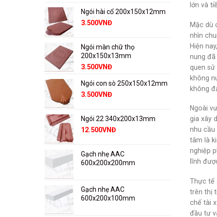
lớn và t
Ngói hài cổ 200x150x12mm
3.500
VNĐ
Mặc dù c
nhìn chu
Hiện nay
Ngói màn chữ thọ
200x150x13mm
nung đã 
3.500
VNĐ
quen sử 
không nu
Ngói con sò 250x150x12mm
không đạ
3.500
VNĐ
Ngoài vư
Ngói 22 340x200x13mm
gia xây 
nhu cầu 
12.500
VNĐ
tâm là k
nghiệp p
Gạch nhẹ AAC
lĩnh đượ
600x200x200mm
Thực tế 
Gạch nhẹ AAC
trên thị
600x200x100mm
chế tài 
đầu tư v