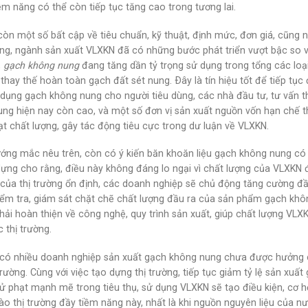
iềm năng có thể còn tiếp tục tăng cao trong tương lai.
òn một số bất cập về tiêu chuẩn, kỹ thuật, định mức, đơn giá, cũng n
ng, ngành sản xuất VLXKN đã có những bước phát triển vượt bậc so v
,
gạch không nung
đang tăng dần tỷ trọng sử dụng trong tổng các loại
thay thế hoàn toàn gạch đất sét nung. Ðây là tín hiệu tốt để tiếp tục
dụng gạch không nung cho người tiêu dùng, các nhà đầu tư, tư vấn th
ng hiện nay còn cao, và một số đơn vị sản xuất nguồn vốn hạn chế t
t chất lượng, gây tác động tiêu cực trong dư luận về VLXKN.
ớng mắc nêu trên, còn có ý kiến băn khoăn liệu gạch không nung có
dựng cho rằng, điều này không đáng lo ngại vì chất lượng của VLXKN 
của thị trường ổn định, các doanh nghiệp sẽ chủ động tăng cường đầ
iểm tra, giám sát chặt chẽ chất lượng đầu ra của sản phẩm gạch khôn
hải hoàn thiện về công nghệ, quy trình sản xuất, giúp chất lượng VLX
c thị trường.
có nhiều doanh nghiệp sản xuất gạch không nung chưa được hưởng c
 trường. Cùng với việc tạo dựng thị trường, tiếp tục giảm tỷ lệ sản xu
xử phạt mạnh mẽ trong tiêu thụ, sử dụng VLXKN sẽ tạo điều kiện, cơ 
ào thị trường đầy tiềm năng này, nhất là khi nguồn nguyên liệu của n