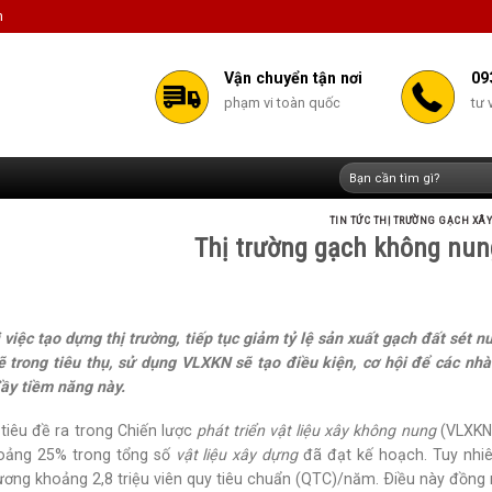
m
Vận chuyển tận nơi
09
phạm vi toàn quốc
tư 
Tìm
kiếm:
TIN TỨC THỊ TRƯỜNG GẠCH XÂ
Thị trường gạch không nung
 việc tạo dựng thị trường, tiếp tục giảm tỷ lệ sản xuất gạch đất sét 
trong tiêu thụ, sử dụng VLXKN sẽ tạo điều kiện, cơ hội để các nhà
ầy tiềm năng này.
tiêu đề ra trong Chiến lược
phát triển vật liệu xây không nung
(VLXKN)
ảng 25% trong tổng số
vật liệu xây dựng
đã đạt kế hoạch. Tuy nhi
ơng khoảng 2,8 triệu viên quy tiêu chuẩn (QTC)/năm. Ðiều này đồng n