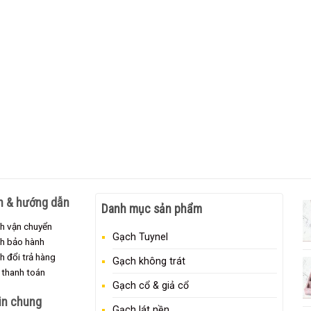
h & hướng dẫn
Danh mục sản phẩm
h vận chuyển
Gạch Tuynel
ch bảo hành
h đổi trả hàng
Gạch không trát
 thanh toán
Gạch cổ & giả cổ
in chung
Gạch lát nền