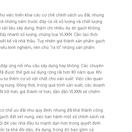
hư việc triển khai các cơ chế chính sách ưu đãi, nhưng
ới những năm trước đây cả về số lượng và chất lượng.
 vật liệu xây dựng, thậm chí nhiều dự án gạch không
 đẩy nhanh số lượng, chủng loại VLXKN. Cần tạo thói
iết kế và nhà thầu. Tuy nhiên giá thành sản phẩm gạch
hiếu kinh nghiệm, nên cho “ra lò” những sản phẩm
 đáp ứng nổi nhu cầu xây dựng hay không. Các chuyên
đã được thế giới sử dụng rộng rãi hơn 80 năm qua. Khi
u tư thêm cơ sở vật chất cho sản xuất. Việc cần quan
g nung. Ðồng thời, trong quá trình sản xuất, các doanh
KN tốt hơn, giá thành rẻ hơn, dần dần VLXKN sẽ chiếm
ơ chế ưu đãi như quy định, nhưng đã khá thành công
ất gạch đất sét nung, việc ban hành một số chính sách và
hội để các nhà đầu tư mạnh dạn hơn trong quyết định
ước ta khá dồi dào, đa dạng, trong đó bao gồm cả