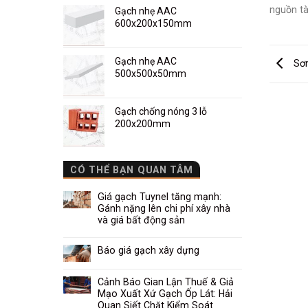
nguồn tà
Gạch nhẹ AAC
600x200x150mm
Gạch nhẹ AAC
Sơn
500x500x50mm
Gạch chống nóng 3 lỗ
200x200mm
CÓ THỂ BẠN QUAN TÂM
Giá gạch Tuynel tăng mạnh:
Gánh nặng lên chi phí xây nhà
và giá bất động sản
Báo giá gạch xây dựng
Cảnh Báo Gian Lận Thuế & Giả
Mạo Xuất Xứ Gạch Ốp Lát: Hải
Quan Siết Chặt Kiểm Soát