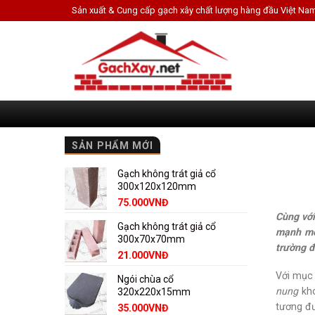
Skip
Sản xuất & Cung cấp gạch xây chất lượng hàng đầu Việt Na
to
content
SẢN PHẨM MỚI
Gạch không trát giả cổ
300x120x120mm
75.000
VNĐ
Cùng với
Gạch không trát giả cổ
mạnh mẽ 
300x70x70mm
trường đ
21.000
VNĐ
Với mục 
Ngói chùa cổ
nung
kho
320x220x15mm
tương đư
35.000
VNĐ