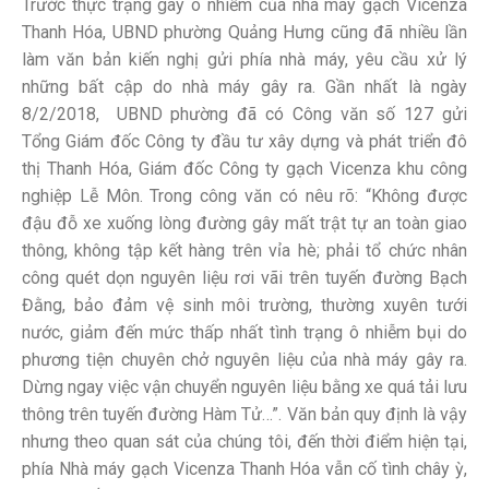
Trước thực trạng gây ô nhiễm của nhà máy gạch Vicenza
Thanh Hóa, UBND phường Quảng Hưng cũng đã nhiều lần
làm văn bản kiến nghị gửi phía nhà máy, yêu cầu xử lý
những bất cập do nhà máy gây ra. Gần nhất là ngày
8/2/2018, UBND phường đã có Công văn số 127 gửi
Tổng Giám đốc Công ty đầu tư xây dựng và phát triển đô
thị Thanh Hóa, Giám đốc Công ty gạch Vicenza khu công
nghiệp Lễ Môn. Trong công văn có nêu rõ: “Không được
đậu đỗ xe xuống lòng đường gây mất trật tự an toàn giao
thông, không tập kết hàng trên vỉa hè; phải tổ chức nhân
công quét dọn nguyên liệu rơi vãi trên tuyến đường Bạch
Đằng, bảo đảm vệ sinh môi trường, thường xuyên tưới
nước, giảm đến mức thấp nhất tình trạng ô nhiễm bụi do
phương tiện chuyên chở nguyên liệu của nhà máy gây ra.
Dừng ngay việc vận chuyển nguyên liệu bằng xe quá tải lưu
thông trên tuyến đường Hàm Tử…”. Văn bản quy định là vậy
nhưng theo quan sát của chúng tôi, đến thời điểm hiện tại,
phía Nhà máy gạch Vicenza Thanh Hóa vẫn cố tình chây ỳ,