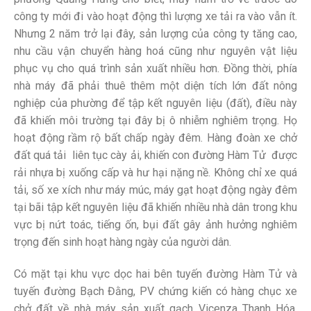
công ty mới đi vào hoạt động thì lượng xe tải ra vào vẫn ít.
Nhưng 2 năm trở lại đây, sản lượng của công ty tăng cao,
nhu cầu vận chuyển hàng hoá cũng như nguyên vật liệu
phục vụ cho quá trình sản xuất nhiều hơn. Đồng thời, phía
nhà máy đã phải thuê thêm một diện tích lớn đất nông
nghiệp của phường để tập kết nguyên liệu (đất), điều này
đã khiến môi trường tại đây bị ô nhiễm nghiêm trọng. Họ
hoạt động rầm rộ bất chấp ngày đêm. Hàng đoàn xe chở
đất quá tải liên tục cày ải, khiến con đường Hàm Tử được
rải nhựa bị xuống cấp và hư hại nặng nề. Không chỉ xe quá
tải, số xe xích như máy múc, máy gạt hoạt động ngày đêm
tại bãi tập kết nguyên liệu đã khiến nhiều nhà dân trong khu
vực bị nứt toác, tiếng ốn, bụi đất gây ảnh hưởng nghiêm
trọng đến sinh hoạt hàng ngày của người dân.
Có mặt tại khu vực dọc hai bên tuyến đường Hàm Tử và
tuyến đường Bạch Đằng, PV chứng kiến có hàng chục xe
chở đất về nhà máy sản xuất gạch Vicenza Thanh Hóa.