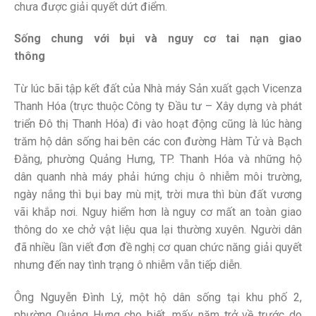
chưa được giải quyết dứt điểm.
Sống chung với bụi và nguy cơ tai nạn giao
thông
Từ lúc bãi tập kết đất của Nhà máy Sản xuất gạch Vicenza
Thanh Hóa (trực thuộc Công ty Đầu tư – Xây dựng và phát
triển Đô thị Thanh Hóa) đi vào hoạt động cũng là lúc hàng
trăm hộ dân sống hai bên các con đường Hàm Tử và Bạch
Đằng, phường Quảng Hưng, TP. Thanh Hóa và những hộ
dân quanh nhà máy phải hứng chịu ô nhiễm môi trường,
ngày nắng thì bụi bay mù mịt, trời mưa thì bùn đất vương
vãi khắp nơi. Nguy hiểm hơn là nguy cơ mất an toàn giao
thông do xe chở vật liệu qua lại thường xuyên. Người dân
đã nhiều lần viết đơn đề nghị cơ quan chức năng giải quyết
nhưng đến nay tình trạng ô nhiễm vẫn tiếp diễn.
Ông Nguyễn Đình Lý, một hộ dân sống tại khu phố 2,
phường Quảng Hưng cho biết, mấy năm trở về trước do