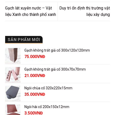
Gạch lát xuyên nước – Vật
Duy trì ổn định thị trường vật
liệu Xanh cho thành phố xanh
liệu xây dựng
SẢN PHẨM MỚI
Gạch không trát giả cổ 300x120x120mm
75.000
VNĐ
Gạch không trát giả cổ 300x70x70mm
21.000
VNĐ
Ngói chùa cổ 320x220x15mm
35.000
VNĐ
Ngói hài cổ 200x150x12mm
3.500
VNĐ