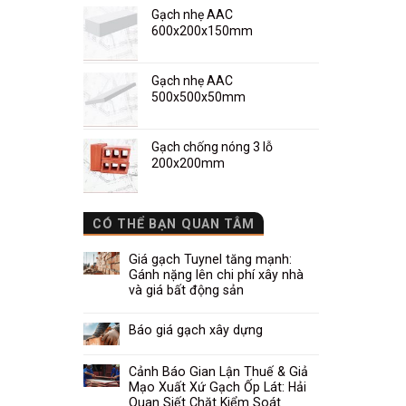
Gạch nhẹ AAC
600x200x150mm
Gạch nhẹ AAC
500x500x50mm
Gạch chống nóng 3 lỗ
200x200mm
CÓ THỂ BẠN QUAN TÂM
Giá gạch Tuynel tăng mạnh:
Gánh nặng lên chi phí xây nhà
và giá bất động sản
Báo giá gạch xây dựng
Cảnh Báo Gian Lận Thuế & Giả
Mạo Xuất Xứ Gạch Ốp Lát: Hải
Quan Siết Chặt Kiểm Soát