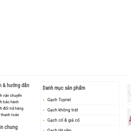
h & hướng dẫn
Danh mục sản phẩm
h vận chuyển
Gạch Tuynel
ch bảo hành
h đổi trả hàng
Gạch không trát
 thanh toán
Gạch cổ & giả cổ
in chung
Gạch lát nền