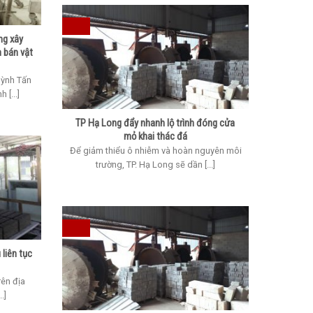
ng xây
n bán vật
uỳnh Tấn
 [...]
TP Hạ Long đẩy nhanh lộ trình đóng cửa
mỏ khai thác đá
Để giảm thiểu ô nhiễm và hoàn nguyên môi
trường, TP. Hạ Long sẽ dần [...]
 liên tục
rên địa
.]