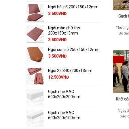
Ngói hài cổ 200x150x12mm
3.500
VNĐ
Gạch ố
Thương 
Ngói màn chữ thọ
200x150x13mm
Bộ Sản
3.500
VNĐ
Ngói con sò 250x150x12mm
3.500
VNĐ
Ngói 22 340x200x13mm
12.500
VNĐ
Gạch nhẹ AAC
600x200x200mm
Khởi cô
Ngày 20
Gạch nhẹ AAC
bảo q
600x200x100mm