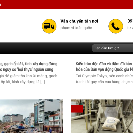
m
Vận chuyển tận nơi
09
phạm vi toàn quốc
tư 
Tìm
kiếm:
g, gạch ốp lát, kính xây dựng đứng
Kiến trúc độc đáo và đậm đà bản
c nguy cơ ‘bội thực’ nguồn cung
hóa của Sân vận động Quốc gia N
iá để giảm tồn kho Xi măng, gạch
Tại Olympic Tokyo, bên cạnh nhữ
ốp lát, kính xây dựng là [...]
tranh tài gay cấn của hàng chục ngh