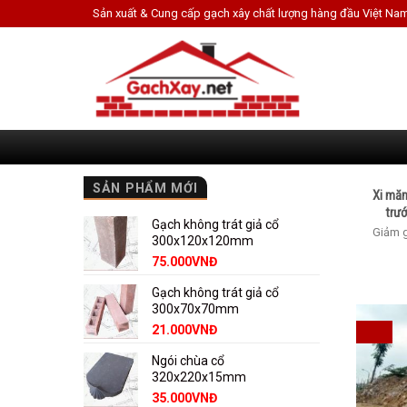
Skip
Sản xuất & Cung cấp gạch xây chất lượng hàng đầu Việt Na
to
content
SẢN PHẨM MỚI
Xi măn
trướ
Gạch không trát giả cổ
Giảm g
300x120x120mm
75.000
VNĐ
Gạch không trát giả cổ
300x70x70mm
21.000
VNĐ
Ngói chùa cổ
320x220x15mm
35.000
VNĐ