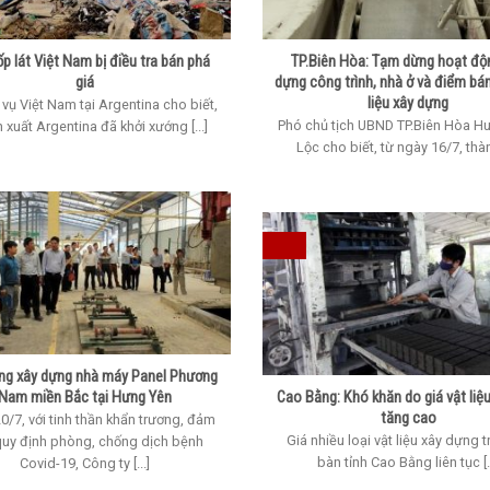
p lát Việt Nam bị điều tra bán phá
TP.Biên Hòa: Tạm dừng hoạt độ
giá
dựng công trình, nhà ở và điểm bá
liệu xây dựng
vụ Việt Nam tại Argentina cho biết,
Phó chủ tịch UBND TP.Biên Hòa H
 xuất Argentina đã khởi xướng [...]
Lộc cho biết, từ ngày 16/7, thành
ng xây dựng nhà máy Panel Phương
Nam miền Bắc tại Hưng Yên
Cao Bằng: Khó khăn do giá vật liệu
tăng cao
/7, với tinh thần khẩn trương, đảm
Giá nhiều loại vật liệu xây dựng t
uy định phòng, chống dịch bệnh
bàn tỉnh Cao Bằng liên tục [..
Covid-19, Công ty [...]