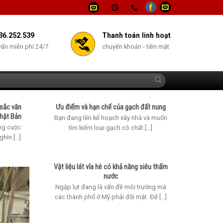
36.252.539
Thanh toán linh hoạt
vấn miễn phí 24/7
chuyển khoản - tiền mặt
 sắc văn
Ưu điểm và hạn chế của gạch đất nung
hật Bản
Bạn đang lên kế hoạch xây nhà và muốn
ng cuộc
tìm kiếm loại gạch có chất [...]
ìn [...]
Vật liệu lát vỉa hè có khả năng siêu thấm
nước
Ngập lụt đang là vấn đề môi trường mà
các thành phố ở Mỹ phải đối mặt. Để [...]