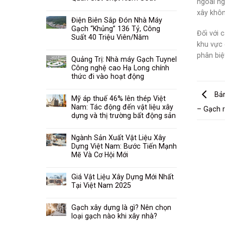
ngoài ng
xây khôn
Điện Biên Sắp Đón Nhà Máy
Gạch “Khủng” 136 Tỷ, Công
Đối với 
Suất 40 Triệu Viên/Năm
khu vực 
phân biệ
Quảng Trị: Nhà máy Gạch Tuynel
Công nghệ cao Hạ Long chính
thức đi vào hoạt động
Bản
Mỹ áp thuế 46% lên thép Việt
Nam: Tác động đến vật liệu xây
– Gạch r
dựng và thị trường bất động sản
Ngành Sản Xuất Vật Liệu Xây
Dựng Việt Nam: Bước Tiến Mạnh
Mẽ Và Cơ Hội Mới
Giá Vật Liệu Xây Dựng Mới Nhất
Tại Việt Nam 2025
Gạch xây dựng là gì? Nên chọn
loại gạch nào khi xây nhà?