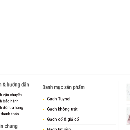
h & hướng dẫn
Danh mục sản phẩm
h vận chuyển
Gạch Tuynel
ch bảo hành
h đổi trả hàng
Gạch không trát
 thanh toán
Gạch cổ & giả cổ
in chung
Gạch lát nền