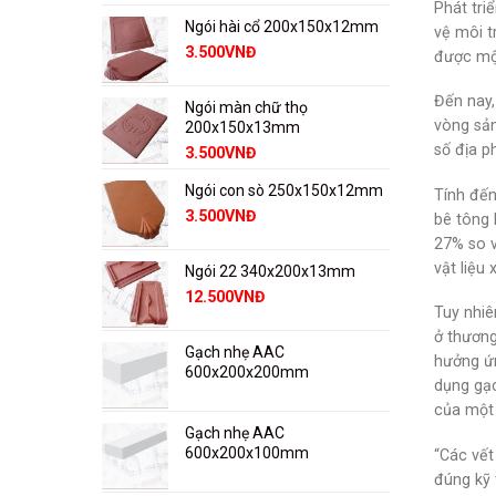
Phát tri
Ngói hài cổ 200x150x12mm
vệ môi t
3.500
VNĐ
được một
Đến nay,
Ngói màn chữ thọ
vòng sản
200x150x13mm
số địa p
3.500
VNĐ
Ngói con sò 250x150x12mm
Tính đến
3.500
VNĐ
bê tông 
27% so v
vật liệu
Ngói 22 340x200x13mm
12.500
VNĐ
Tuy nhiê
ở thương
Gạch nhẹ AAC
hưởng ứn
600x200x200mm
dụng gạc
của một 
Gạch nhẹ AAC
600x200x100mm
“Các vết
đúng kỹ 