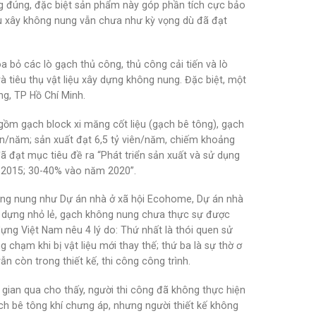
ơng đúng, đặc biệt sản phẩm này góp phần tích cực bảo
iệu xây không nung vẫn chưa như kỳ vọng dù đã đạt
a bỏ các lò gạch thủ công, thủ công cải tiến và lò
à tiêu thụ vật liệu xây dựng không nung. Đặc biệt, một
g, TP Hồ Chí Minh.
 gồm gạch block xi măng cốt liệu (gạch bê tông), gạch
ẩn/năm; sản xuất đạt 6,5 tỷ viên/năm, chiếm khoảng
đã đạt mục tiêu đề ra “Phát triển sản xuất và sử dụng
m 2015; 30-40% vào năm 2020”.
không nung như Dự án nhà ở xã hội Ecohome, Dự án nhà
ây dựng nhỏ lẻ, gạch không nung chưa thực sự được
 dựng Việt Nam nêu 4 lý do: Thứ nhất là thói quen sử
ng chạm khi bị vật liệu mới thay thế; thứ ba là sự thờ ơ
ẫn còn trong thiết kế, thi công công trình.
 gian qua cho thấy, người thi công đã không thực hiện
ạch bê tông khí chưng áp, nhưng người thiết kế không