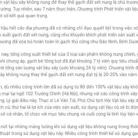
ển vật liệu xây không nung để thay thế gạch đất sét nung là chủ trư
rường. Tuy nhiên, sau 7 năm thực hiện, Chương trình Phát triển vật l
 số kết quả quan trọng.
 hầu hết các địa phương đã có những chỉ đạo quyết liệt trong việc xó
 xuất gạch đất sét nung, cũng như khuyến khích phát triển sản xuất v
hương đã xóa bỏ hoàn toàn lò gạch thủ công như Bắc Ninh, Bình Dươn
 nay, tổng công suất thiết kế của 3 loại sản phẩm không nung chính,
khí chưng áp, gạch bê tông bọt đã đạt khoảng 7 tỷ viên quy tiêu chu
ới tổng sản lượng vật liệu xây (ước khoảng 24 tỷ viên). Chương trình 
 xây không nung thay thế gạch đất sét nung đạt tỷ lệ 20-25% vào nă
n, dù nhiều công trình lớn đã sử dụng từ 80 đến 100% vật liệu xây 
 mại tại ngõ 102 Trường Chinh (Hà Nội), nhưng với các công trình x
g. Lý giải điều này, Thạc sĩ Lê Văn Tới, Phó Chủ tịch Hội Vật liệu xây
h cũ; thứ hai là lợi ích của việc sản xuất, sử dụng vật liệu cũ sẽ bị độ
số cá nhân, tổ chức với mục tiêu chung và cuối cùng là tính tùy tiện v
 nứt tại những mảng tường khi sử dụng vật liệu không nung trong thời
thuật trong sử dụng vật liệu này. Nhiều công trình thiết kế sử dụng g