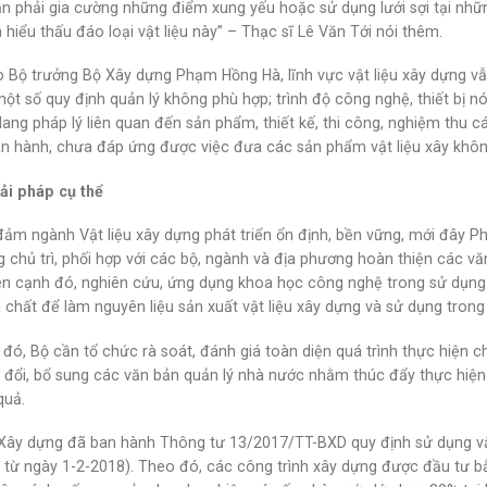
ần phải gia cường những điểm xung yếu hoặc sử dụng lưới sợi tại nhữn
hiểu thấu đáo loại vật liệu này” – Thạc sĩ Lê Văn Tới nói thêm.
 Bộ trưởng Bộ Xây dựng Phạm Hồng Hà, lĩnh vực vật liệu xây dựng vẫn
một số quy định quản lý không phù hợp; trình độ công nghệ, thiết bị 
lang pháp lý liên quan đến sản phẩm, thiết kế, thi công, nghiệm thu 
 hành, chưa đáp ứng được việc đưa các sản phẩm vật liệu xây khôn
ải pháp cụ thể
ảm ngành Vật liệu xây dựng phát triển ổn định, bền vững, mới đây P
 chủ trì, phối hợp với các bộ, ngành và địa phương hoàn thiện các v
ên cạnh đó, nghiên cứu, ứng dụng khoa học công nghệ trong sử dụng t
 chất để làm nguyên liệu sản xuất vật liệu xây dựng và sử dụng trong
 đó, Bộ cần tổ chức rà soát, đánh giá toàn diện quá trình thực hiện c
 đổi, bổ sung các văn bản quản lý nhà nước nhằm thúc đẩy thực hiện 
quả.
Xây dựng đã ban hành Thông tư 13/2017/TT-BXD quy định sử dụng vật
c từ ngày 1-2-2018). Theo đó, các công trình xây dựng được đầu tư