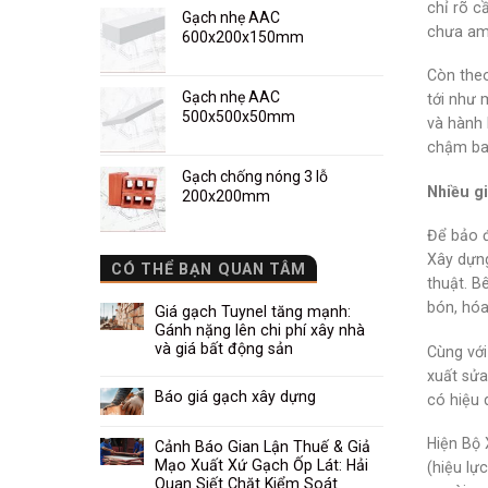
chỉ rõ c
Gạch nhẹ AAC
chưa am 
600x200x150mm
Còn theo
Gạch nhẹ AAC
tới như 
500x500x50mm
và hành 
chậm ban
Gạch chống nóng 3 lỗ
Nhiều gi
200x200mm
Để bảo đ
Xây dựng
CÓ THỂ BẠN QUAN TÂM
thuật. B
bón, hóa
Giá gạch Tuynel tăng mạnh:
Gánh nặng lên chi phí xây nhà
và giá bất động sản
Cùng với
xuất sửa
Báo giá gạch xây dựng
có hiệu 
Hiện Bộ 
Cảnh Báo Gian Lận Thuế & Giả
Mạo Xuất Xứ Gạch Ốp Lát: Hải
(hiệu lự
Quan Siết Chặt Kiểm Soát