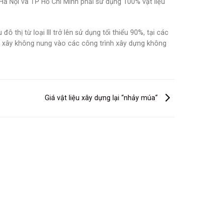
à Nội và TP Hồ Chí Minh phải sử dụng 100% vật liệu
thị từ loại III trở lên sử dụng tối thiểu 90%, tại các
ệu xây không nung vào các công trình xây dựng không
Giá vật liệu xây dựng lại “nhảy múa“