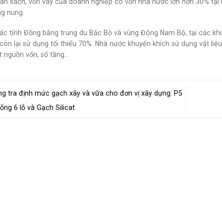
ân sách, vốn vay của doanh nghiệp có vốn nhà nước lớn hơn 30% tại H
g nung.
các tỉnh Đồng bằng trung du Bắc Bộ và vùng Đông Nam Bộ, tại các khu đô 
còn lại sử dụng tối thiểu 70%. Nhà nước khuyến khích sử dụng vật li
t nguồn vốn, số tầng…
g tra định mức gạch xây và vữa cho đơn vị xây dựng: P5
ỗng 6 lỗ và Gạch Silicat