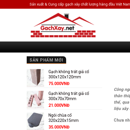
Skip
Sản xuất & Cung cấp gạch xây chất lượng hàng đầu Việt Na
to
content
SẢN PHẨM MỚI
Gạch không trát giả cổ
300x120x120mm
75.000
VNĐ
Công ngh
Gạch không trát giả cổ
thân thi
300x70x70mm
thể, qua
21.000
VNĐ
liệu xây
Ngói chùa cổ
Chưa nh
320x220x15mm
35.000
VNĐ